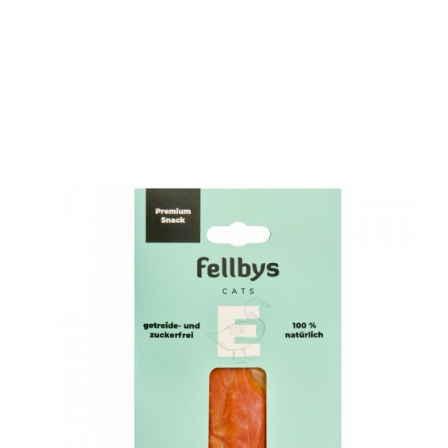
Fellbys
Katzensnacks
Entenfilet 25g