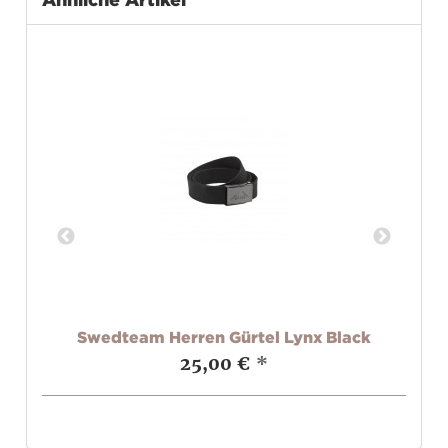
ge
Swedteam Herren Gürtel Lynx Black
Sw
25,00 €
*