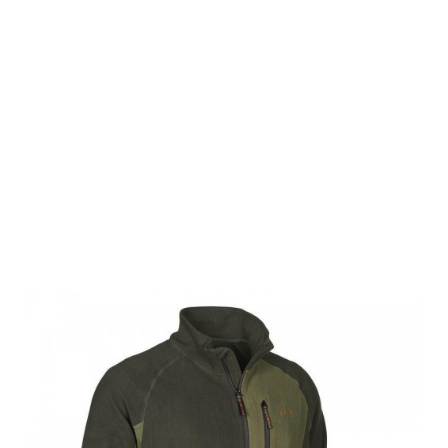
Swedteam
Herren Sweater
Jacke Ultra
Swedteam
Green S