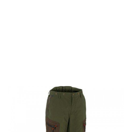
Swedteam
Herren Jagd
Hose Ultra Pro
Swedteam
Green