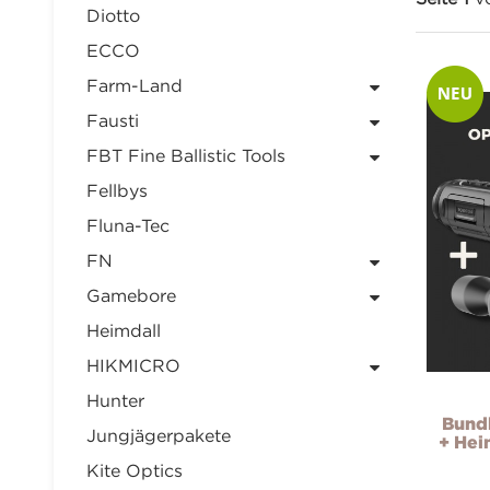
Diotto
ECCO
Farm-Land
Fausti
FBT Fine Ballistic Tools
Fellbys
Fluna-Tec
FN
Gamebore
Heimdall
HIKMICRO
Hunter
Bund
Jungjägerpakete
+ Hei
Kite Optics