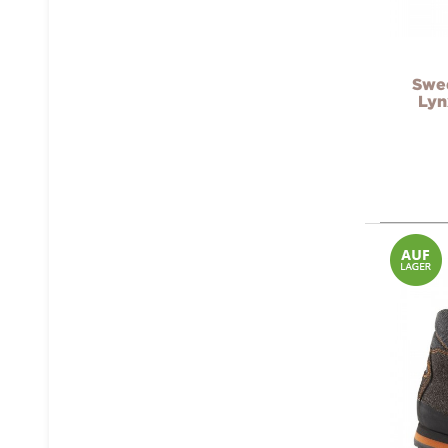
Swe
Lyn