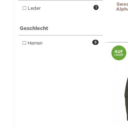
Swed
Leder
1
Alpha
Geschlecht
Herren
9