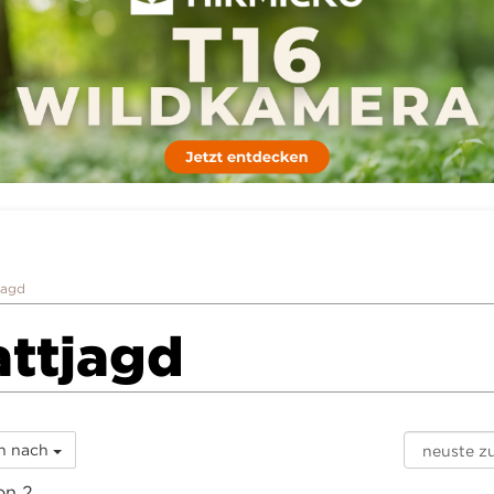
jagd
attjagd
rn nach
on 2