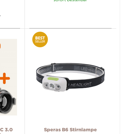
*
C 3.0
Speras B6 Stirnlampe