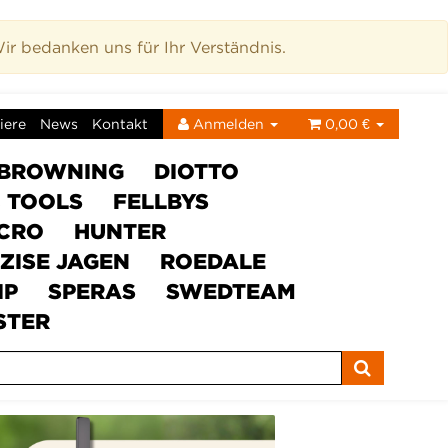
r bedanken uns für Ihr Verständnis.
iere
News
Kontakt
Anmelden
0,00 €
BROWNING
DIOTTO
C TOOLS
FELLBYS
ICRO
HUNTER
ZISE JAGEN
ROEDALE
IP
SPERAS
SWEDTEAM
STER