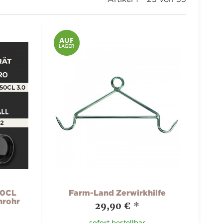
50CL
Farm-Land Zerwirkhilfe
nrohr
29,90 €
*
sofort bestellbar