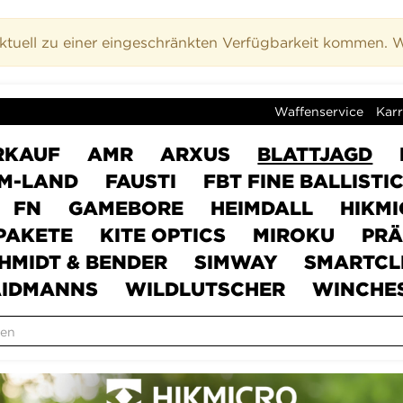
uell zu einer eingeschränkten Verfügbarkeit kommen. Wi
Waffenservice
Karr
RKAUF
AMR
ARXUS
BLATTJAGD
M-LAND
FAUSTI
FBT FINE BALLISTI
FN
GAMEBORE
HEIMDALL
HIKM
PAKETE
KITE OPTICS
MIROKU
PRÄ
HMIDT & BENDER
SIMWAY
SMARTCL
IDMANNS
WILDLUTSCHER
WINCHE