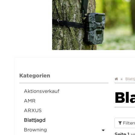
Kategorien
Blatt
Aktionsverkauf
Bl
AMR
ARXUS
Blattjagd
Filte
Browning
Seite 1
v