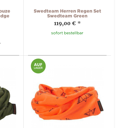
puze
Swedteam Herren Regen Set
idge
Swedteam Green
119,00 €
*
sofort bestellbar
*