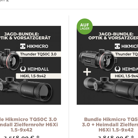
le Hikmicro TQ50C 3.0
Bundle Hikmicro TQ
mdall Zielfernrohr H6Xi
3.0 + Heimdall Zielfer
1.5-9x42
H6Xi 1.5-9x42
3.548,00 €
*
3.848,00 €
*