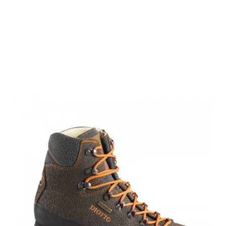
Diotto
Jagdstiefel
Beccaccia Pro