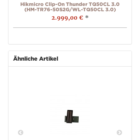
3.0
Hikmicro Clip-On Thunder TQ50CL 3.0
Pr
)
(HM-TR76-50S2G/WL-TQ50CL 3.0)
T
2.999,00 €
*
Ähnliche Artikel