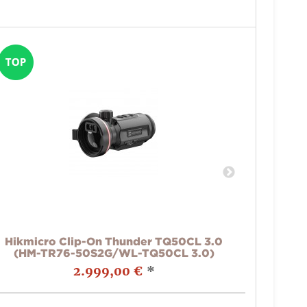
Hikmicro Clip-On Thunder TQ50CL 3.0
Farm
(HM-TR76-50S2G/WL-TQ50CL 3.0)
2.999,00 €
*