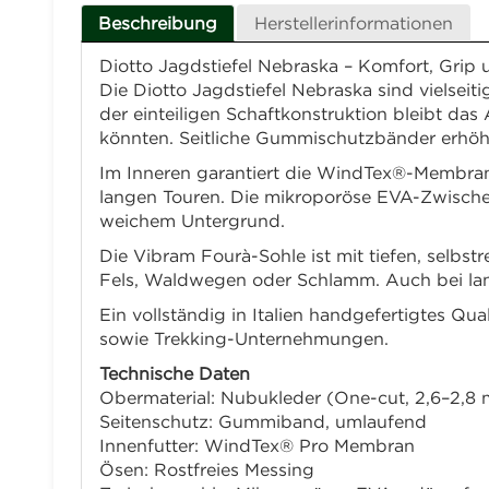
Beschreibung
Herstellerinformationen
Diotto Jagdstiefel Nebraska – Komfort, Grip 
Die Diotto Jagdstiefel Nebraska sind vielse
der einteiligen Schaftkonstruktion bleibt das
könnten. Seitliche Gummischutzbänder erhöhe
Im Inneren garantiert die WindTex®-Membran
langen Touren. Die mikroporöse EVA-Zwischen
weichem Untergrund.
Die Vibram Fourà-Sohle ist mit tiefen, selbst
Fels, Waldwegen oder Schlamm. Auch bei lange
Ein vollständig in Italien handgefertigtes Qu
sowie Trekking-Unternehmungen.
Technische Daten
Obermaterial: Nubukleder (One-cut, 2,6–2,8
Seitenschutz: Gummiband, umlaufend
Innenfutter: WindTex® Pro Membran
Ösen: Rostfreies Messing