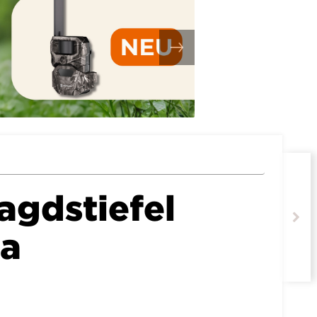
agdstiefel
ka