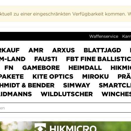
uell zu einer eingeschränkten Verfügbarkeit kommen. Wi
Waffenservice
Karr
RKAUF
AMR
ARXUS
BLATTJAGD
M-LAND
FAUSTI
FBT FINE BALLISTI
FN
GAMEBORE
HEIMDALL
HIKM
PAKETE
KITE OPTICS
MIROKU
PRÄ
HMIDT & BENDER
SIMWAY
SMARTCL
IDMANNS
WILDLUTSCHER
WINCHE