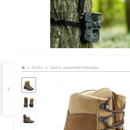
Diotto
Diotto Jagdstiefel Nebraska