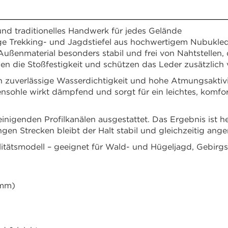
und traditionelles Handwerk für jedes Gelände
itige Trekking- und Jagdstiefel aus hochwertigem Nubukl
 Außenmaterial besonders stabil und frei von Nahtstellen,
n die Stoßfestigkeit und schützen das Leder zusätzlich v
 zuverlässige Wasserdichtigkeit und hohe Atmungsaktivi
sohle wirkt dämpfend und sorgt für ein leichtes, komfor
reinigenden Profilkanälen ausgestattet. Das Ergebnis ist 
n Strecken bleibt der Halt stabil und gleichzeitig ange
alitätsmodell – geeignet für Wald- und Hügeljagd, Gebirgs
 mm)