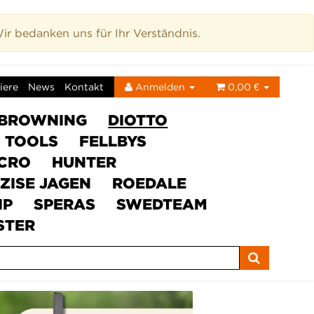
r bedanken uns für Ihr Verständnis.
iere
News
Kontakt
Anmelden
0,00 €
BROWNING
DIOTTO
C TOOLS
FELLBYS
ICRO
HUNTER
ZISE JAGEN
ROEDALE
IP
SPERAS
SWEDTEAM
STER