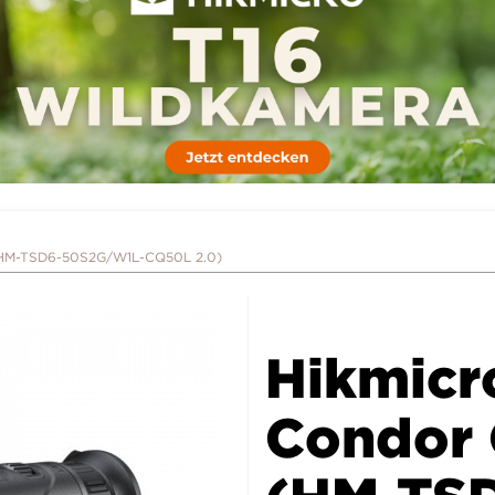
(HM-TSD6-50S2G/W1L-CQ50L 2.0)
Hikmicr
Condor 