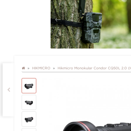
HIKMICRO
Hikmicro Monokular Condor CQ50L 2.0 