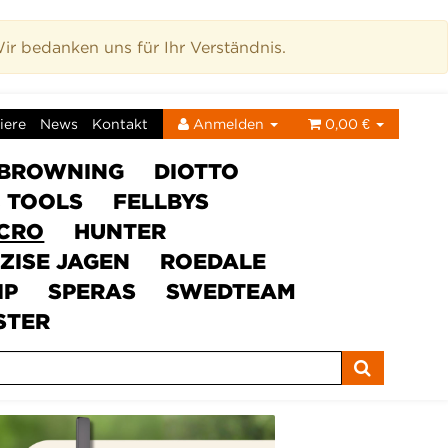
r bedanken uns für Ihr Verständnis.
iere
News
Kontakt
Anmelden
0,00 €
BROWNING
DIOTTO
C TOOLS
FELLBYS
ICRO
HUNTER
ZISE JAGEN
ROEDALE
IP
SPERAS
SWEDTEAM
STER