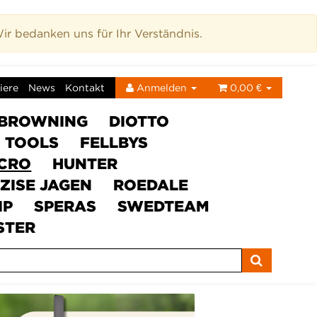
r bedanken uns für Ihr Verständnis.
iere
News
Kontakt
Anmelden
0,00 €
BROWNING
DIOTTO
C TOOLS
FELLBYS
ICRO
HUNTER
ZISE JAGEN
ROEDALE
IP
SPERAS
SWEDTEAM
STER