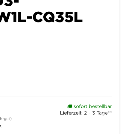
D3-
W1L-CQ35L
sofort bestellbar
Lieferzeit
:
2 - 3 Tage**
hrgut)
€