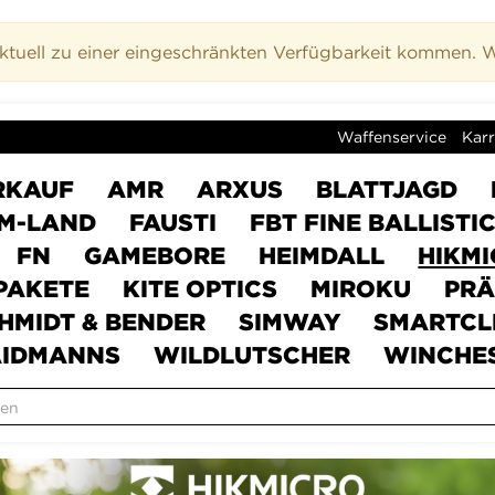
uell zu einer eingeschränkten Verfügbarkeit kommen. Wi
Waffenservice
Karr
RKAUF
AMR
ARXUS
BLATTJAGD
M-LAND
FAUSTI
FBT FINE BALLISTI
FN
GAMEBORE
HEIMDALL
HIKM
PAKETE
KITE OPTICS
MIROKU
PRÄ
HMIDT & BENDER
SIMWAY
SMARTCL
IDMANNS
WILDLUTSCHER
WINCHE