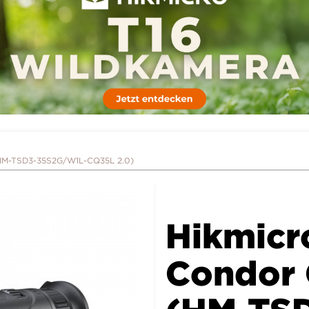
(HM-TSD3-35S2G/W1L-CQ35L 2.0)
Hikmicr
Condor 