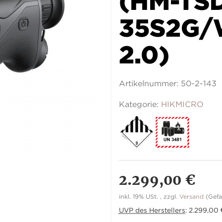
(HM-TS
35S2G/
2.0)
Artikelnummer:
50-2-143
Kategorie:
HIKMICRO
2.299,00 €
inkl. 19% USt. , zzgl.
Versand
(Gefa
UVP des Herstellers
:
2.299,00 