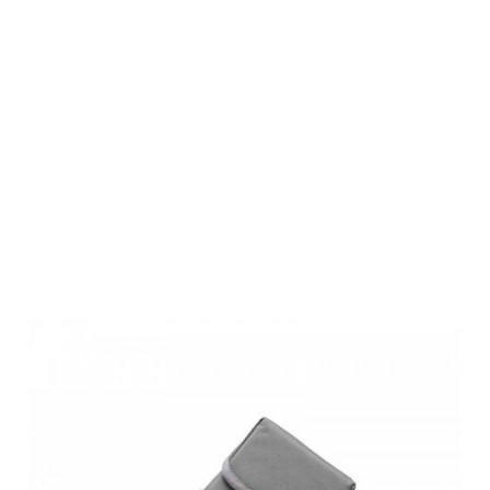
Hikmicro
Monokular-
Tragetasche
(HM-MONO
BAG)