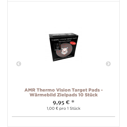
2.0
AMR Thermo Vision Target Pads -
H
)
Wärmebild Zielpads 10 Stück
9,95 €
*
1,00 € pro 1 Stück