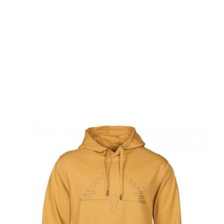
Swedteam
Herren Hoodie
Sweater Ultra
Yellow