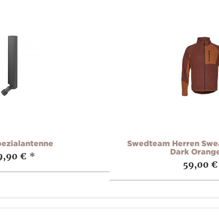
pezialantenne
Swedteam Herren Swea
Dark Orang
9,90 €
*
59,00 €