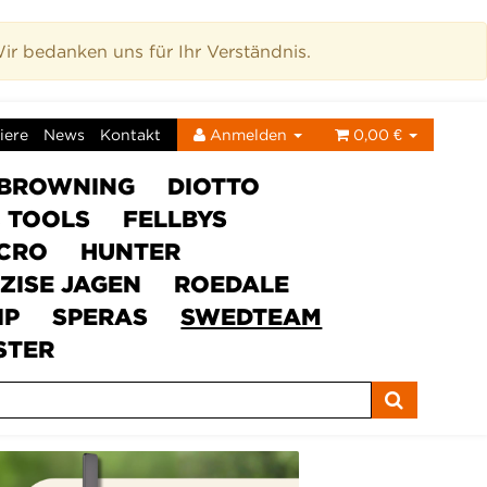
r bedanken uns für Ihr Verständnis.
iere
News
Kontakt
Anmelden
0,00 €
BROWNING
DIOTTO
C TOOLS
FELLBYS
ICRO
HUNTER
ZISE JAGEN
ROEDALE
IP
SPERAS
SWEDTEAM
STER