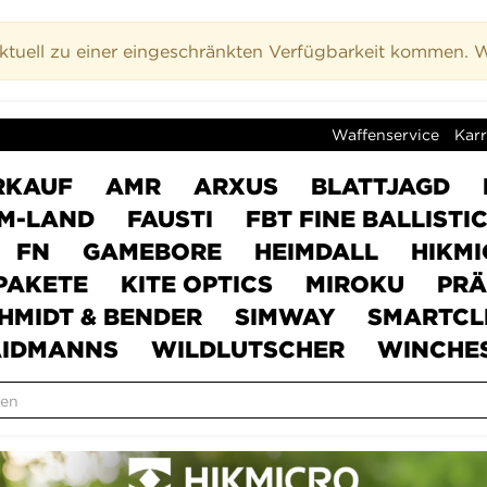
uell zu einer eingeschränkten Verfügbarkeit kommen. Wi
Waffenservice
Karr
RKAUF
AMR
ARXUS
BLATTJAGD
M-LAND
FAUSTI
FBT FINE BALLISTI
FN
GAMEBORE
HEIMDALL
HIKM
PAKETE
KITE OPTICS
MIROKU
PRÄ
HMIDT & BENDER
SIMWAY
SMARTCL
IDMANNS
WILDLUTSCHER
WINCHE