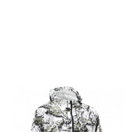
Swedteam
Herren
Camouflage
Set Ridge
Desolve Zero