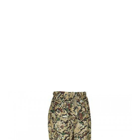
Swedteam
Herren
Camouflage
Set Ridge
Desolve Wing