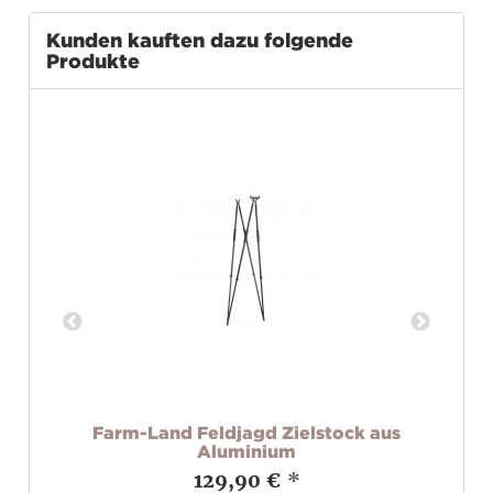
Kunden kauften dazu folgende
Produkte
set
Farm-Land Feldjagd Zielstock aus
Fl
Aluminium
129,90 €
*