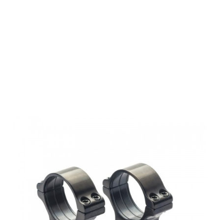
Rusan Roll-Off
Rings - prism
11-30mm,
screw, H19