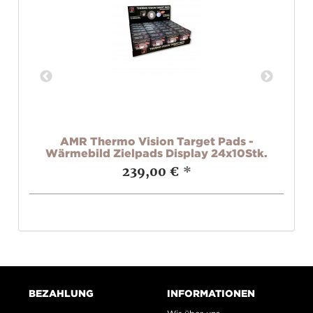
t
AMR Thermo Vision Target Pads -
Ru
Wärmebild Zielpads Display 24x10Stk.
239,00 €
*
BEZAHLUNG
INFORMATIONEN