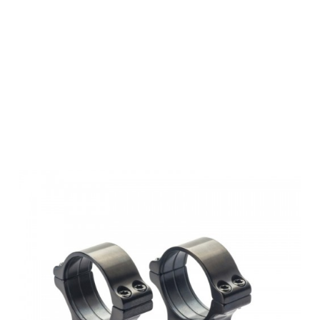
Rusan Roll-Off
Rings - prism
11-30mm,
screw, H15