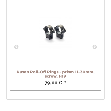
 (3
Rusan Roll-Off Rings - prism 11-30mm,
Ru
screw, H19
79,00 €
*