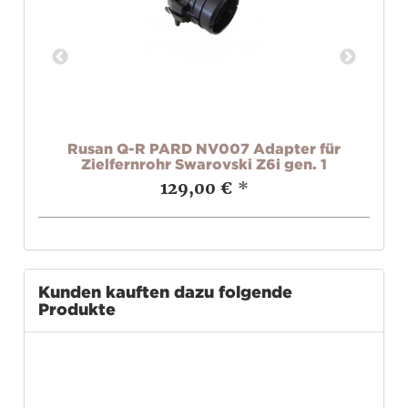
ür
Rusan Q-R PARD NV007 Adapter für
R
Zielfernrohr Swarovski Z6i gen. 1
129,00 €
*
Kunden kauften dazu folgende
Produkte