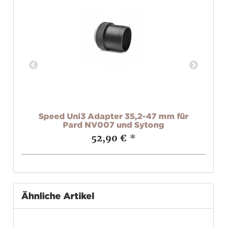
t
Speed Uni3 Adapter 35,2-47 mm für
R
Pard NV007 und Sytong
52,90 €
*
Ähnliche Artikel