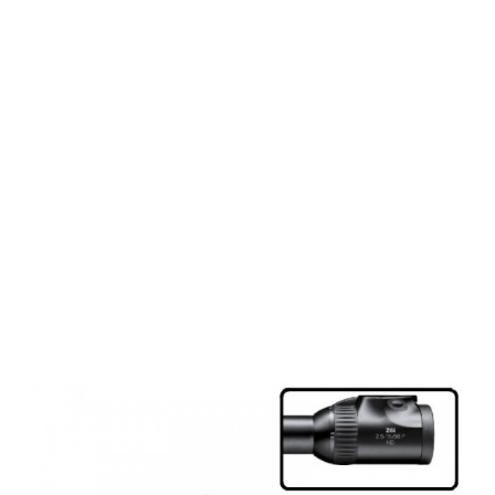
Rusan Q-R
PARD NV007
Adapter für
Zielfernrohr
Swarovski Z6i
gen. 2