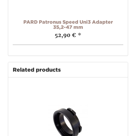
t
PARD Patronus Speed Uni3 Adapter
RU
35,2-47 mm
52,90 €
*
Related products