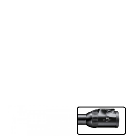
RUSAN Q-R
one-piece
adapter for
Pard NV007 -
Swarowski Z6i
gen. 2