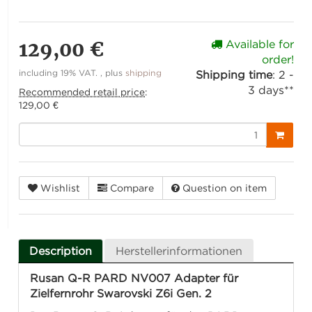
129,00 €
Available for
order!
including 19% VAT. , plus
shipping
Shipping time
:
2 -
3 days**
Recommended retail price
:
129,00 €
Wishlist
Compare
Question on item
Description
Herstellerinformationen
Rusan Q-R PARD NV007 Adapter für
Zielfernrohr Swarovski Z6i Gen. 2