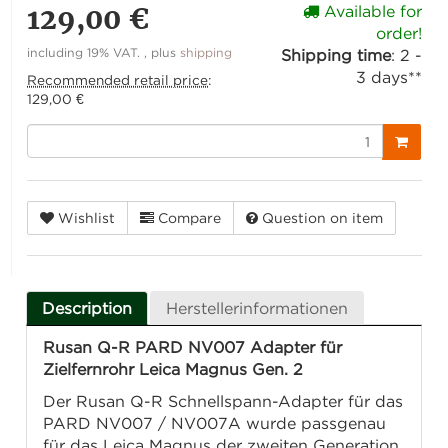
129,00 €
Available for
order!
including 19% VAT. , plus
shipping
Shipping time
:
2 -
3 days**
Recommended retail price
:
129,00 €
Wishlist
Compare
Question on item
Description
Herstellerinformationen
Rusan Q-R PARD NV007 Adapter für
Zielfernrohr Leica Magnus Gen. 2
Der Rusan Q-R Schnellspann-Adapter für das
PARD NV007 / NV007A wurde passgenau
für das Leica Magnus der zweiten Generation