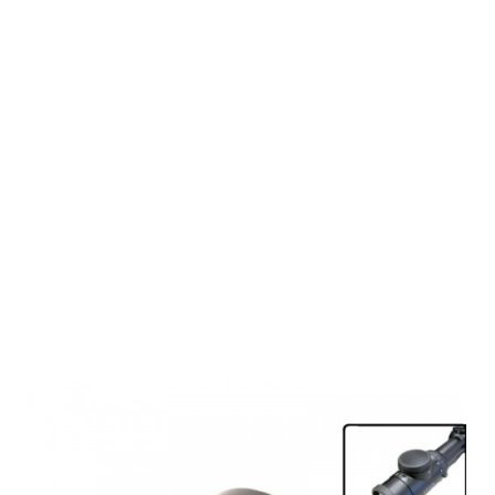
RUSAN Q-R
one-piece
adapter for
Pard NV007 -
Leica Magnus
gen. 2