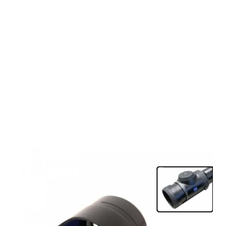
RUSAN Q-R
one-piece
adapter for
Pard NV007 -
Zeiss V8