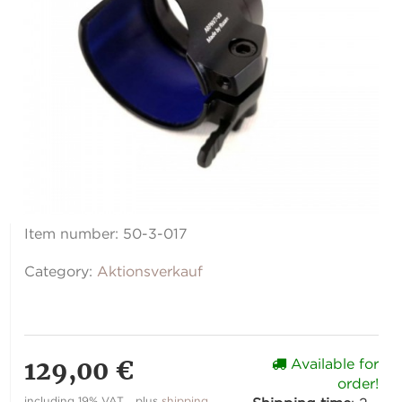
Item number:
50-3-017
Category:
Aktionsverkauf
129,00 €
Available for
order!
including 19% VAT. , plus
shipping