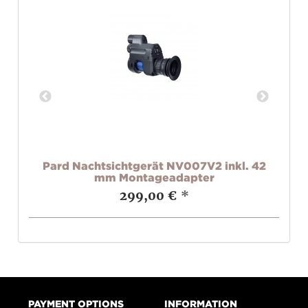
r
Pard Nachtsichtgerät NV007V2 inkl. 42
R
mm Montageadapter
299,00 €
*
PAYMENT OPTIONS
INFORMATION