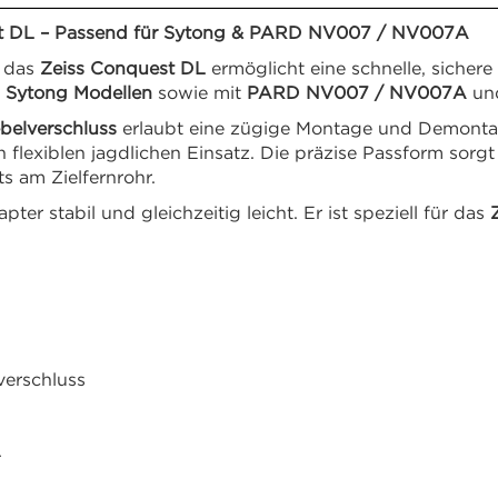
est DL – Passend für Sytong & PARD NV007 / NV007A
 das
Zeiss Conquest DL
ermöglicht eine schnelle, sicher
n Sytong Modellen
sowie mit
PARD NV007 / NV007A
und
belverschluss
erlaubt eine zügige Montage und Demontag
 flexiblen jagdlichen Einsatz. Die präzise Passform sorgt 
s am Zielfernrohr.
er stabil und gleichzeitig leicht. Er ist speziell für das
verschluss
A