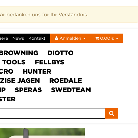
r bedanken uns für Ihr Verständnis.
iere
News
Kontakt
Anmelden
0,00 €
BROWNING
DIOTTO
C TOOLS
FELLBYS
ICRO
HUNTER
ZISE JAGEN
ROEDALE
IP
SPERAS
SWEDTEAM
STER