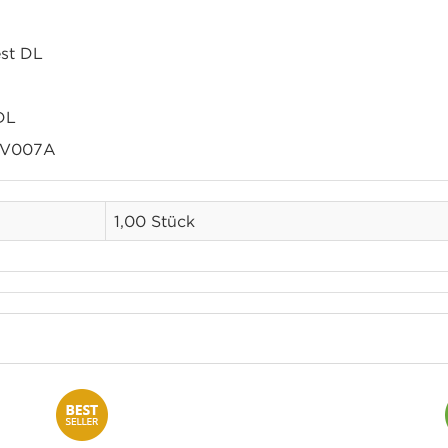
est DL
DL
NV007A
1,00 Stück