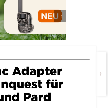
c Adapter
onquest für
und Pard