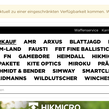
uell zu einer eingeschränkten Verfügbarkeit kommen. Wi
Waffenservice
Karr
RKAUF
AMR
ARXUS
BLATTJAGD
M-LAND
FAUSTI
FBT FINE BALLISTI
FN
GAMEBORE
HEIMDALL
HIKM
PAKETE
KITE OPTICS
MIROKU
PRÄ
HMIDT & BENDER
SIMWAY
SMARTCL
IDMANNS
WILDLUTSCHER
WINCHE