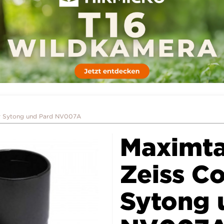
ür Sytong und Pard NV007A
Maximta
Zeiss C
Sytong 