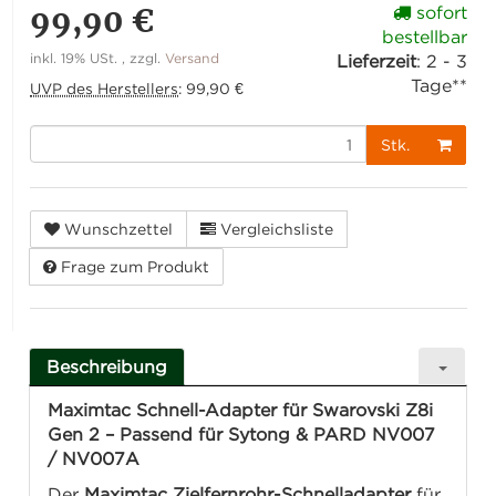
99,90 €
sofort
bestellbar
inkl. 19% USt. , zzgl.
Versand
Lieferzeit
:
2 - 3
Tage**
UVP des Herstellers
:
99,90 €
Stk.
Wunschzettel
Vergleichsliste
Frage zum Produkt
Beschreibung
Maximtac Schnell-Adapter für Swarovski Z8i
Gen 2 – Passend für Sytong & PARD NV007
/ NV007A
Der
Maximtac Zielfernrohr-Schnelladapter
für