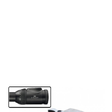
Maximtac
Adapter
Swarovski Z8i
Gen2 für
Sytong und
Pard NV007A