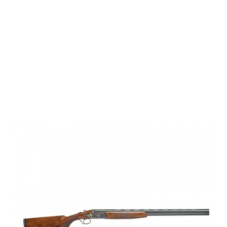
Fausti
Bockdoppelflint
Class SLX,
Color Case