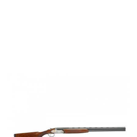
Fausti
Bockdoppelflint
Class SLX, Coin
Finish