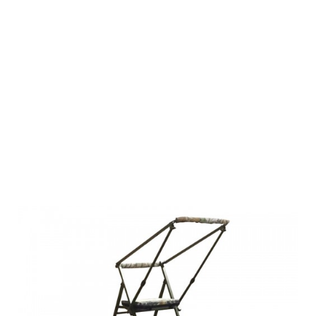
Farm-Land
Ansitzleiter -
Mobiler
Ansitzbock
(658)