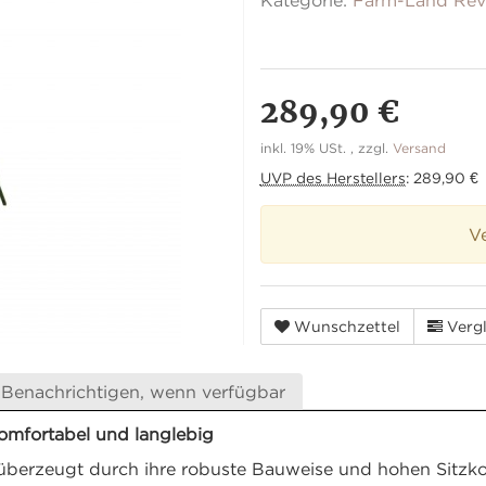
Kategorie:
Farm-Land Revi
289,90 €
inkl. 19% USt. , zzgl.
Versand
UVP des Herstellers
:
289,90 €
V
Wunschzettel
Vergl
Benachrichtigen, wenn verfügbar
komfortabel und langlebig
 überzeugt durch ihre robuste Bauweise und hohen Sitzkom