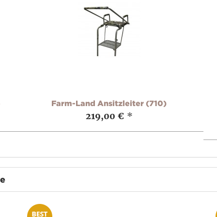
e
Farm-Land Ansitzleiter (710)
219,00 €
*
te