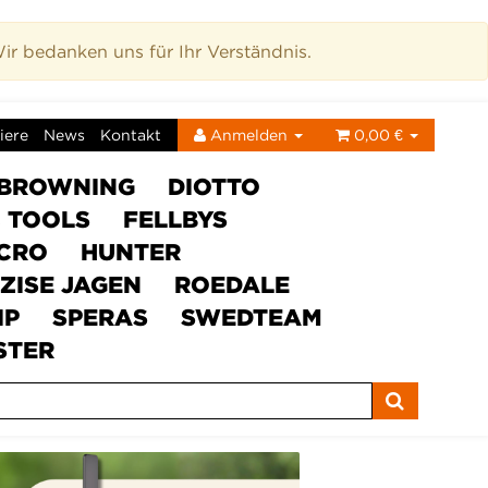
r bedanken uns für Ihr Verständnis.
iere
News
Kontakt
Anmelden
0,00 €
BROWNING
DIOTTO
C TOOLS
FELLBYS
ICRO
HUNTER
ZISE JAGEN
ROEDALE
IP
SPERAS
SWEDTEAM
STER