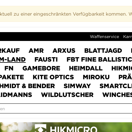
uell zu einer eingeschränkten Verfügbarkeit kommen. Wi
Waffenservice
Karr
RKAUF
AMR
ARXUS
BLATTJAGD
M-LAND
FAUSTI
FBT FINE BALLISTI
FN
GAMEBORE
HEIMDALL
HIKM
PAKETE
KITE OPTICS
MIROKU
PRÄ
HMIDT & BENDER
SIMWAY
SMARTCL
IDMANNS
WILDLUTSCHER
WINCHE