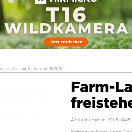
nd Ansitzleiter freistehend (609/2)
Farm-La
freiste
Artikelnummer:
70-8-046