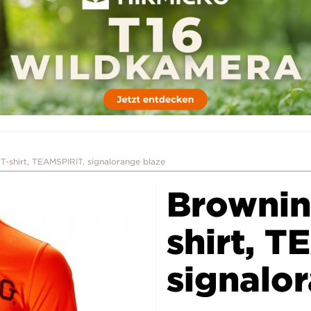
T-shirt, TEAMSPIRIT, signalorange blaze
Brownin
shirt, T
signalo