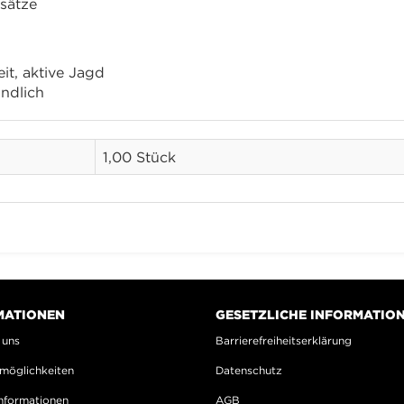
nsätze
eit, aktive Jagd
ndlich
1,00 Stück
MATIONEN
GESETZLICHE INFORMATIO
 uns
Barrierefreiheitserklärung
möglichkeiten
Datenschutz
nformationen
AGB