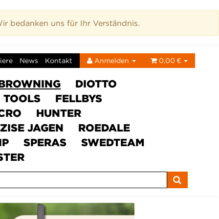
r bedanken uns für Ihr Verständnis.
iere
News
Kontakt
Anmelden
0,00 €
BROWNING
DIOTTO
C TOOLS
FELLBYS
ICRO
HUNTER
ZISE JAGEN
ROEDALE
IP
SPERAS
SWEDTEAM
STER