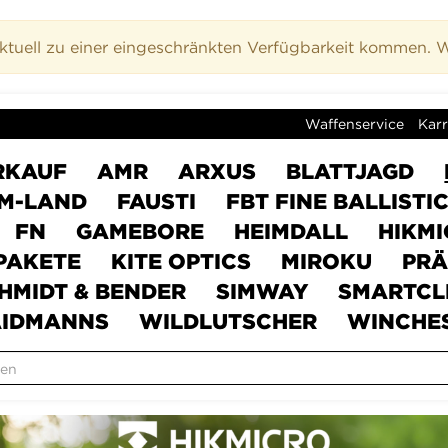
uell zu einer eingeschränkten Verfügbarkeit kommen. Wi
Waffenservice
Karr
RKAUF
AMR
ARXUS
BLATTJAGD
M-LAND
FAUSTI
FBT FINE BALLISTI
FN
GAMEBORE
HEIMDALL
HIKM
PAKETE
KITE OPTICS
MIROKU
PRÄ
HMIDT & BENDER
SIMWAY
SMARTCL
IDMANNS
WILDLUTSCHER
WINCHE