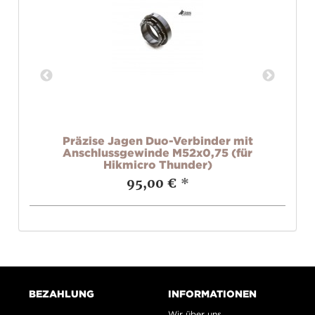
ki
Präzise Jagen Duo-Verbinder mit
Anschlussgewinde M52x0,75 (für
Hikmicro Thunder)
95,00 €
*
BEZAHLUNG
INFORMATIONEN
Wir über uns