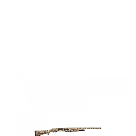
Winchester
SXP
WATERFOWL
G,12M 3.5