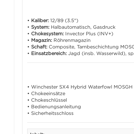
Technische Daten:
•
Kaliber:
12/89 (3.5")
•
System:
Halbautomatisch, Gasdruck
•
Chokesystem:
Invector Plus (INV+)
•
Magazin:
Röhrenmagazin
•
Schaft:
Composite, Tarnbeschichtung MOS
•
Einsatzbereich:
Jagd (insb. Wasserwild), spo
Lieferumfang:
• Winchester SX4 Hybrid Waterfowl MOSGH 
• Chokeeinsätze
• Chokeschlüssel
• Bedienungsanleitung
• Sicherheitsschloss