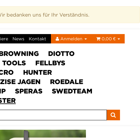
r bedanken uns für Ihr Verständnis.
iere
News
Kontakt
Anmelden
0,00 €
BROWNING
DIOTTO
C TOOLS
FELLBYS
ICRO
HUNTER
ZISE JAGEN
ROEDALE
IP
SPERAS
SWEDTEAM
STER