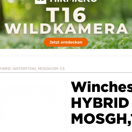
HYBRID WATERFOWL MOSGH,12M 3.5
Winches
HYBRI
MOSGH,