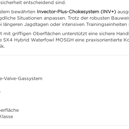
ssicherheit entscheidend sind.
it dem bewährten
Invector-Plus-Chokesystem (INV+)
ausge
gdliche Situationen anpassen. Trotz der robusten Bauweise
längeren Jagdtagen oder intensiven Trainingseinheiten s
 mit griffigen Oberflächen unterstützt eine sichere Han
e SX4 Hybrid Waterfowl MOSGH eine praxisorientierte Ko
k.
ive-Valve-Gassystem
h
erfläche
Klasse