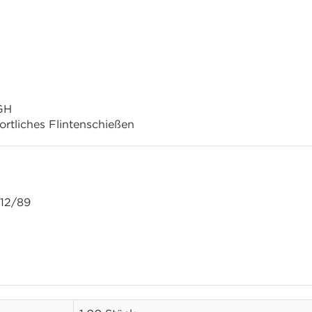
GH
rtliches Flintenschießen
12/89