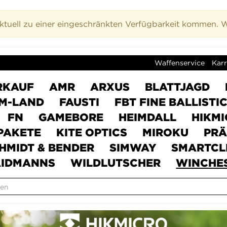
uell zu einer eingeschränkten Verfügbarkeit kommen. Wi
Waffenservice
Karr
RKAUF
AMR
ARXUS
BLATTJAGD
M-LAND
FAUSTI
FBT FINE BALLISTI
FN
GAMEBORE
HEIMDALL
HIKM
PAKETE
KITE OPTICS
MIROKU
PRÄ
HMIDT & BENDER
SIMWAY
SMARTCL
IDMANNS
WILDLUTSCHER
WINCHE