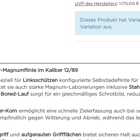
UVP des Herstellers
:
1.175,00 €
Dieses Produkt hat Vari
Variation aus.
-Magnumflinte im Kaliber 12/89
eziell für
Linksschützen
konfigurierte Selbstladeflinte f
tet sie auch starke Magnum-Laborierungen inklusive
Stah
-Bored-Lauf
sorgt für ein gleichmäßiges Schrotbild, redu
er-Korn
ermöglicht eine schnelle Zielerfassung auch bei s
empfindlich gegen Witterung und Abrieb, während das l
riff
und
aufgerauten Griffflächen
bietet sicheren Halt a