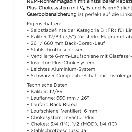
REM-Röhrenmagazin mit einstellbarer Kapazi
Plus-Chokesystem
mit
¼, ½ und ¾
ermöglicht
Querbolzensicherung
ist perfekt auf die Li
Eigenschaften:
• Selbstladeflinte der Kategorie B (FR) für L
• Kaliber 12/89 (3,5") für starke Magnum-La
• 26" / 660 mm Back-Bored-Lauf
• Stahlschrotbeschossen
• Ventilierte 6-mm-Laufschiene mit Glasfaser
• Invector-Plus-Chokesystem
• Leichtes Aluminium-System
• Schwarzer Composite-Schaft mit Pistolengri
Technische Daten:
• Kaliber: 12/89
• Lauflänge: 660 mm / 26"
• Laufart: Back Bored
• Laufschiene: Ventiliert, 6 mm
• Chokesystem: Invector Plus
• Chokes: 3/4 (IM), 1/2 (MOD), 1/4 (IC)
• Stahlschrotbeschuss: Ja