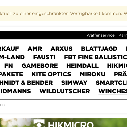
uell zu einer eingeschränkten Verfügbarkeit kommen. Wi
Waffenservice
Karr
RKAUF
AMR
ARXUS
BLATTJAGD
M-LAND
FAUSTI
FBT FINE BALLISTI
FN
GAMEBORE
HEIMDALL
HIKM
PAKETE
KITE OPTICS
MIROKU
PRÄ
HMIDT & BENDER
SIMWAY
SMARTCL
IDMANNS
WILDLUTSCHER
WINCHE