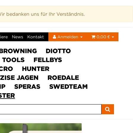
r bedanken uns für Ihr Verständnis.
iere
News
Kontakt
Anmelden
0,00 €
BROWNING
DIOTTO
C TOOLS
FELLBYS
ICRO
HUNTER
ZISE JAGEN
ROEDALE
IP
SPERAS
SWEDTEAM
STER