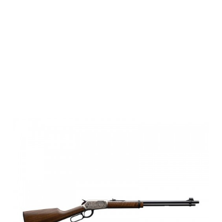
Winchester
RANGER, HIGH
GRADE, THR,
20.5?, 22LR