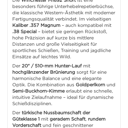
Die
Winchester M1892 Short
ist eine
besonders führige Unterhebelrepetierbüchse,
die klassische Western-Ästhetik mit moderner
Fertigungsqualität verbindet. Im vielseitigen
Kaliber .357 Magnum
– auch kompatibel mit
.38 Special
– bietet sie geringen Rückstoß,
hohe Präzision auf kurze bis mittlere
Distanzen und große Vielseitigkeit für
sportliches Schießen, Training und jagdliche
Einsätze auf leichtes Wild.
Der
20" / 510-mm Hunter-Lauf
mit
hochglänzender Brünierung
sorgt für eine
harmonische Balance und eine elegante
Optik. Die Kombination aus
Goldperlkorn
und
Semi-Buckhorn-Kimme
erlaubt eine schnelle,
intuitive Zielaufnahme – ideal für dynamische
Schießdisziplinen.
Der
türkische Nussbaumschaft der
Güteklasse 1
mit
geradem Schaft
,
rundem
Vorderschaft
und fein geschnittener