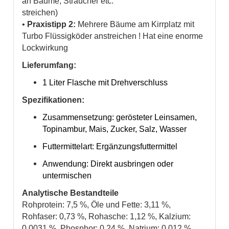
an Bäume, Sträucher etc.
streichen)
•
Praxistipp 2:
Mehrere Bäume am Kirrplatz mit
Turbo Flüssigköder anstreichen ! Hat eine enorme
Lockwirkung
Lieferumfang:
1 Liter Flasche mit Drehverschluss
Spezifikationen:
Zusammensetzung: gerösteter Leinsamen,
Topinambur, Mais, Zucker, Salz, Wasser
Futtermittelart: Ergänzungsfuttermittel
Anwendung: Direkt ausbringen oder
untermischen
Analytische Bestandteile
Rohprotein: 7,5 %, Öle und Fette: 3,11 %,
Rohfaser: 0,73 %, Rohasche: 1,12 %, Kalzium:
0,0031 %, Phosphor: 0,24 %, Natrium: 0,012 %,