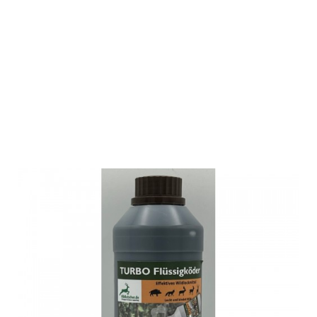
Wildlutscher
Turbo
Flüssigköder 1
Liter