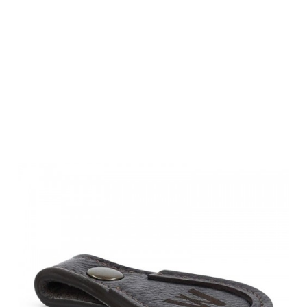
Waidmanns
Laufstütze für
Schuhe Pablo
Dunkelbraun