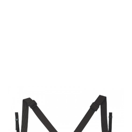
Vanguard
Fernglas-
Schultergurt
Optic Guard
Schwarz