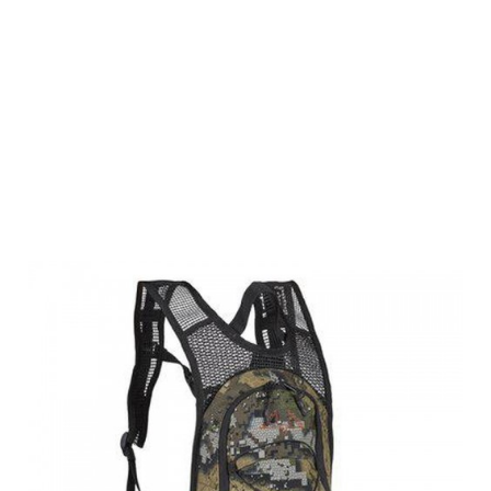
Swedteam
Rucksack
Alpha 5
Desolve Veil