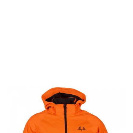
Swedteam
Kinder
Jagdjacke
Ridge Junior
Orange Neon