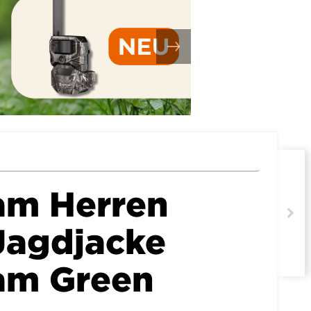
am Herren
 Jagdjacke
am Green