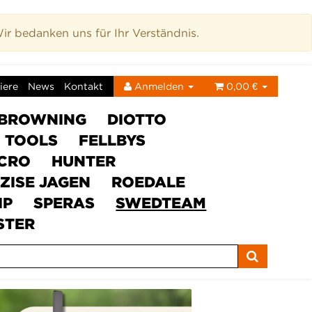
r bedanken uns für Ihr Verständnis.
iere
News
Kontakt
Anmelden
0,00 €
BROWNING
DIOTTO
C TOOLS
FELLBYS
ICRO
HUNTER
ZISE JAGEN
ROEDALE
IP
SPERAS
SWEDTEAM
STER