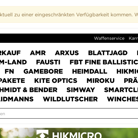
uell zu einer eingeschränkten Verfügbarkeit kommen. Wi
Waffenservice
Karr
RKAUF
AMR
ARXUS
BLATTJAGD
M-LAND
FAUSTI
FBT FINE BALLISTI
FN
GAMEBORE
HEIMDALL
HIKM
PAKETE
KITE OPTICS
MIROKU
PRÄ
HMIDT & BENDER
SIMWAY
SMARTCL
IDMANNS
WILDLUTSCHER
WINCHE