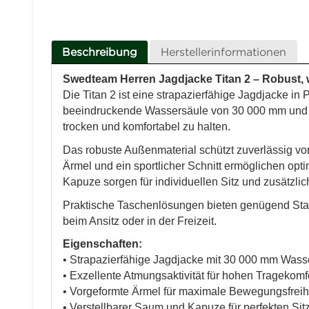
Beschreibung
Herstellerinformationen
Swedteam Herren Jagdjacke Titan 2 – Robust, 
Die Titan 2 ist eine strapazierfähige Jagdjacke in
beeindruckende Wassersäule von 30 000 mm und h
trocken und komfortabel zu halten.
Das robuste Außenmaterial schützt zuverlässig v
Ärmel und ein sportlicher Schnitt ermöglichen opt
Kapuze sorgen für individuellen Sitz und zusätzli
Praktische Taschenlösungen bieten genügend Staur
beim Ansitz oder in der Freizeit.
Eigenschaften:
• Strapazierfähige Jagdjacke mit 30 000 mm Wass
• Exzellente Atmungsaktivität für hohen Tragekomf
• Vorgeformte Ärmel für maximale Bewegungsfreih
• Verstellbarer Saum und Kapuze für perfekten Sit