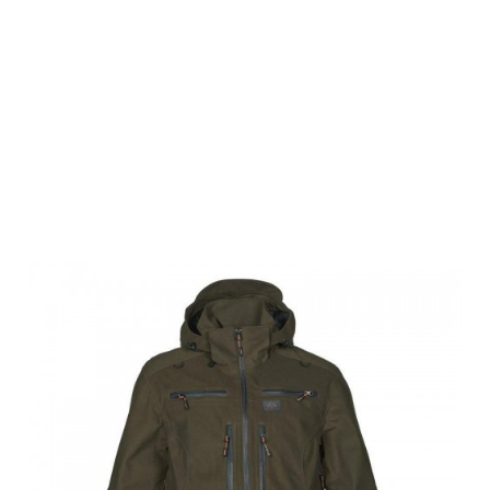
Swedteam
Herren Ridge 3
Jagdjacke
Forest Green