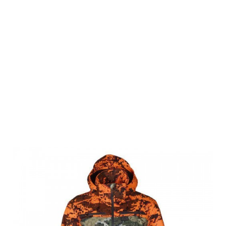
Swedteam
Herren Ridge 3
Jagdjacke
Desolve
Fire/Veil