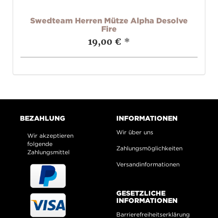
3.0
Swedteam Herren Mütze Alpha Desolve
S
)
Fire
19,00 €
*
BEZAHLUNG
INFORMATIONEN
Wir über uns
Wir akzeptieren
folgende
Zahlungsmöglichkeiten
Zahlungsmittel
Versandinformationen
GESETZLICHE
INFORMATIONEN
Barrierefreiheitserklärung