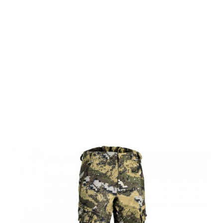
Swedteam
Herren Jagd
Hose Ridge 2
D-size Desolve
Veil