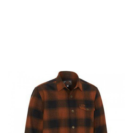
Swedteam
Herren Hemd
Lynx Wool
Dark Orange