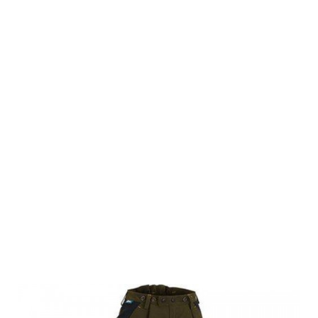
Swedteam
Damen
Keilerschutzhos
Protection
XTRM
Swedteam
Green