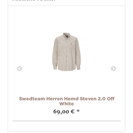
x
Swedteam Herren Hemd Steven 2.0 Off
Sw
White
69,00 €
*