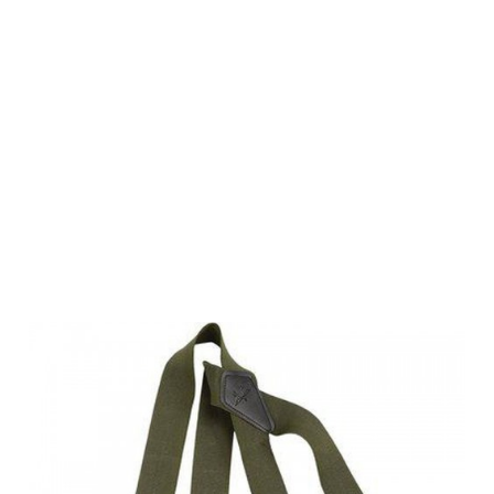
Swedteam
Herren
Hosenträger
Clip Hunting
Green