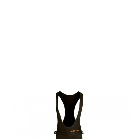
Swedteam
Herren
Keilerschutzhos
Protect Liner
Black