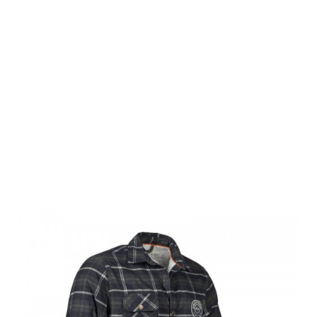
Swedteam
Herren
Flanellhemd
Ultra Pile
Hunting Green