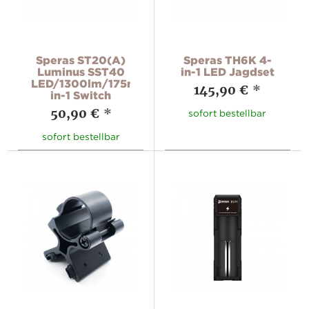
Speras ST20(A)
Speras TH6K 4-
Luminus SST40
in-1 LED Jagdset
LED/1300lm/175m/2-
145,90 €
*
in-1 Switch
50,90 €
*
sofort bestellbar
sofort bestellbar