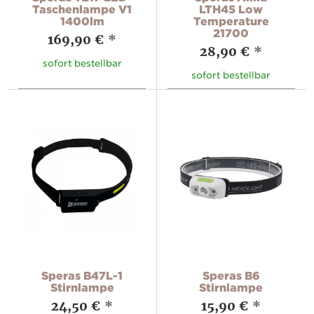
Taschenlampe V1
LTH45 Low
1400lm
Temperature
21700
169,90 €
*
28,90 €
*
sofort bestellbar
sofort bestellbar
Speras B47L-1
Speras B6
Stirnlampe
Stirnlampe
24,50 €
*
15,90 €
*