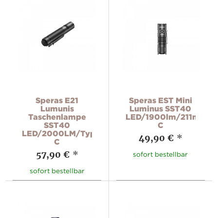
Speras E21
Speras EST Mini
Lumunis
Luminus SST40
Taschenlampe
LED/1900lm/211m/Ty
SST40
C
LED/2000LM/Typ
49,90 €
*
C
57,90 €
*
sofort bestellbar
sofort bestellbar