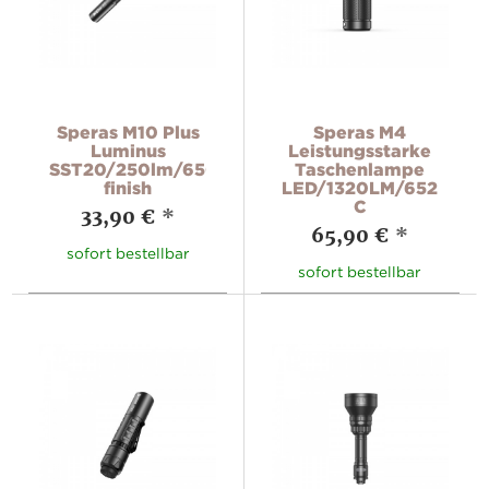
Speras M10 Plus
Speras M4
Luminus
Leistungsstarke
SST20/250lm/6500K/black
Taschenlampe
finish
LED/1320LM/652M/Ty
C
33,90 €
*
65,90 €
*
sofort bestellbar
sofort bestellbar