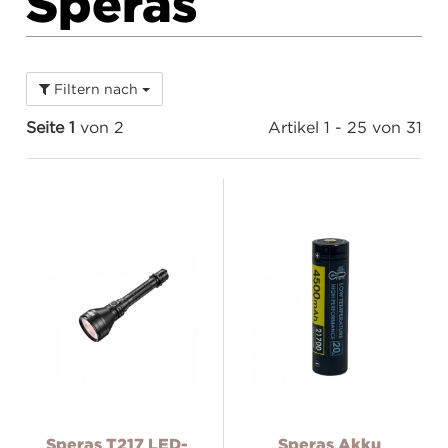
Speras
Filtern nach
Seite 1
von 2
Artikel 1 - 25 von 31
Speras T217 LED-
Speras Akku