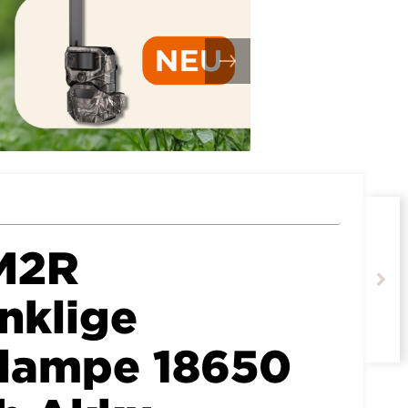
M2R
nklige
lampe 18650