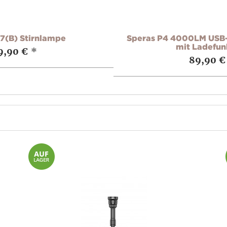
7(B) Stirnlampe
Speras P4 4000LM USB
mit Ladefun
9,90 €
*
89,90 €