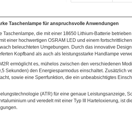
tarke Taschenlampe für anspruchsvolle Anwendungen
 Taschenlampe, die mit einer 18650 Lithium-Batterie betriebe
t mit einer hochwertigen OSRAM LED und einem fortschrittlichen
 schwach beleuchteten Umgebungen. Durch das innovative Desi
ieferten Kopfband als auch als leistungsstarke Handlampe verw
2R ermöglicht es, mühelos zwischen den verschiedenen Modi z
5 Sekunden) den Energiesparmodus einschaltet. Zusätzlich ve
facht, sowie eine Sperrfunktion, die ein unbeabsichtigtes Einsc
ungstechnologie (ATR) für eine genaue Leistungsanzeige, Sch
rtaluminium und veredelt mit einer Typ III Harteloxierung, ist
ingungen.