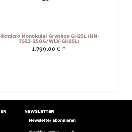
Hikmicro Monokular Gryphon GH25L (HM-
TS23-25QG/WLV-GH25L)
1.799,00 €
*
NEN
NEWSLETTER
Newsletter abonnieren
Abmeldung jederzeit möglich