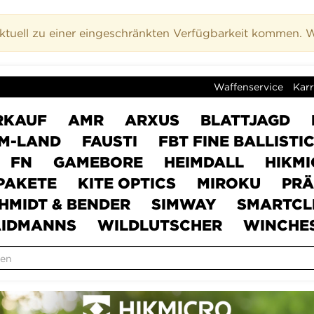
uell zu einer eingeschränkten Verfügbarkeit kommen. Wi
Waffenservice
Karr
RKAUF
AMR
ARXUS
BLATTJAGD
M-LAND
FAUSTI
FBT FINE BALLISTI
FN
GAMEBORE
HEIMDALL
HIKM
PAKETE
KITE OPTICS
MIROKU
PRÄ
HMIDT & BENDER
SIMWAY
SMARTCL
IDMANNS
WILDLUTSCHER
WINCHE