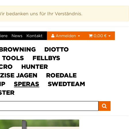
r bedanken uns für Ihr Verständnis.
iere
News
Kontakt
Anmelden
0,00 €
BROWNING
DIOTTO
C TOOLS
FELLBYS
ICRO
HUNTER
ZISE JAGEN
ROEDALE
IP
SPERAS
SWEDTEAM
STER