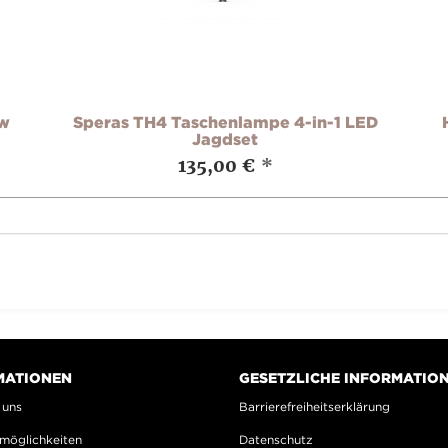
ow
Speras TH4 Taschenlampe 4-in-1 LED
Jagdset
135,00 €
*
MATIONEN
GESETZLICHE INFORMATIO
 uns
Barrierefreiheitserklärung
möglichkeiten
Datenschutz