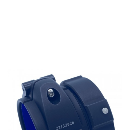
Smartclip
Klemmadapter
PS für Pulsar
FN455