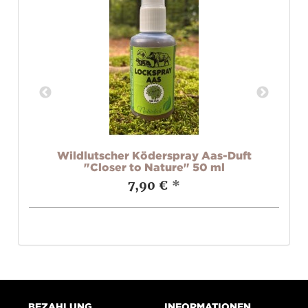
t
Wildlutscher Köderspray Aas-Duft
W
"Closer to Nature" 50 ml
7,90 €
*
BEZAHLUNG
INFORMATIONEN