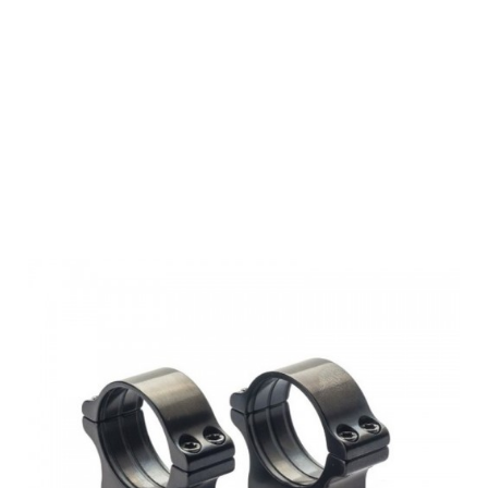
Rusan Roll-Off
Rings - prism
16,5-30mm,
screw, H15